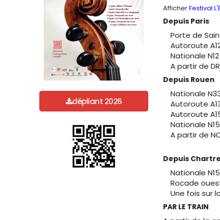
Afficher
Festival L
Depuis Paris
Porte de Sain
Autoroute A12
Nationale N12
A partir de D
Depuis Rouen
Nationale N33
dépliant 2026
Autoroute A13
Autoroute A15
Nationale N15
A partir de N
Depuis Chartr
Nationale N15
Rocade ouest
Une fois sur 
PAR LE TRAIN